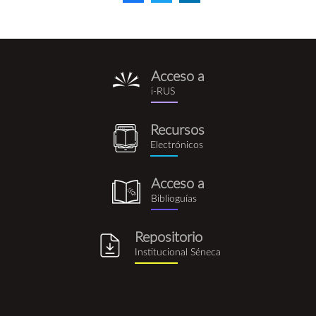
Acceso a
i-
i-RUS
rus.png
Recursos
recursos_electronicos.png
Electrónicos
Acceso a
biblioguia.png
Biblioguías
Repositorio
repositorio_institucional_se
Institucional Séneca