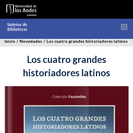
Pasar
al
contenido
principal
Inicio
/
Novedades
/
Los cuatro grandes historiadores latinos
Los cuatro grandes
historiadores latinos
cuatro_grandes_historiadores_latinos.jp