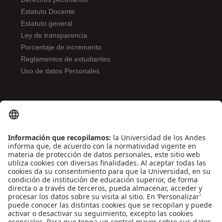
Estatuto Docente
Estatuto general
Ley de transparencia
Porcentaje de incremento
Reglamentos de estudiantes
Uso de datos Personales
ENLACES DE INTERÉS
Contáctenos
Biblioguías
Preguntas frecuentes
Capacitación
Directrices
Entretenimiento
Compra de libros y material audiovisual