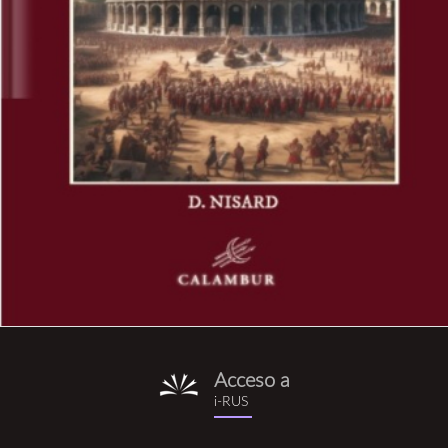
Acceso a
i-
i-RUS
rus.png