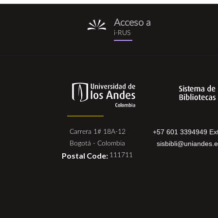
Acceso a
i-
i-RUS
rus.png
+57 601 3394949 Ext
Carrera 1# 18A-12
sisbibli@uniandes.
Bogotá - Colombia
Postal Code:
111711