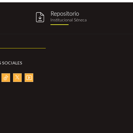
Repositorio
g
repositorio_institucional_sene
Institucional Séneca
S SOCIALES