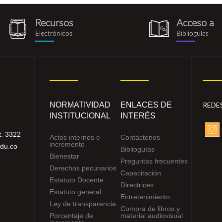
Recursos
Acceso a
recursos_electronicos.png
biblioguia.pn
Electrónicos
Biblioguías
NORMATIVIDAD
ENLACES DE
REDE
INSTITUCIONAL
INTERÉS
. 3322
Actos internos e
Contáctenos
incremento
edu.co
Biblioguías
Bienestar
Preguntas frecuentes
Derechos pecunarios
Capacitación
Estatuto Docente
Directrices
Estatuto general
Entretenimiento
Ley de transparencia
Compra de libros y
Porcentaje de
material audiovisual