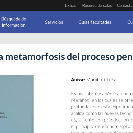
Extras:
Reserva de salas
Contácta
Búsqueda de
Servicios
Guías facultades
Cu
información
a metamorfosis del proceso pen
proceso_penal.jpg
Autor:
Marafioti, Luca
Es una obra académica que re
Marafioti, en los cuales se of
profundas que está experimen
analiza cómo las nuevas tecnol
digital, junto con prácticas p
el principio de economía pro
procesales, sino también los pr