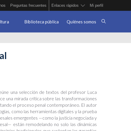
nos
Preguntas frecuentes
Enlaces rápidos
Mi perfil
ltura
Biblioteca pública
Quiénes somos
al
úne una selección de textos del profesor Luca
rece una mirada crítica sobre las transformaciones
tando el proceso penal contemporáneo. El autor
ogías, como las herramientas digitales y la prueba
rocesales emergentes —como la justicia negociada y
cesal— están remodelando no solo las dinámicas
incipios tradicionales que sustentan las garantías