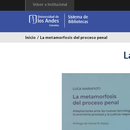
Pasar
Volver a Institucional
al
contenido
principal
Inicio
/
La metamorfosis del proceso penal
L
la_metamorfosis_del_