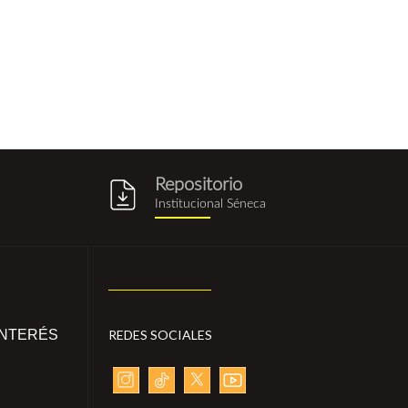
Repositorio
g
repositorio_institucional_sene
Institucional Séneca
INTERÉS
REDES SOCIALES