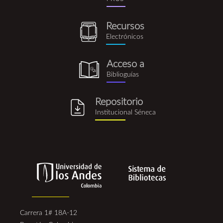
rus.png
Recursos
recursos_electronicos.png
Electrónicos
Acceso a
biblioguia.png
Biblioguías
Repositorio
repositorio_institucional_se
Institucional Séneca
Carrera 1# 18A-12