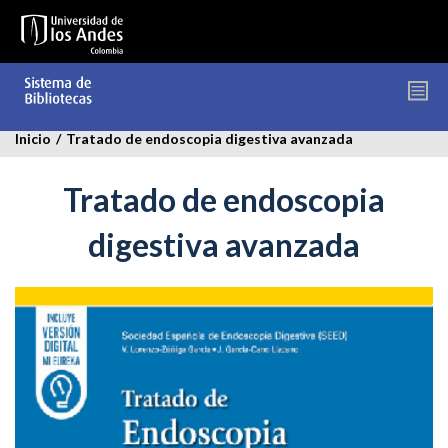
Pasar
al
contenido
principal
Inicio
/
Tratado de endoscopia digestiva avanzada
Tratado de endoscopia
digestiva avanzada
tratado_endoscopia_digestiva_avanzada.