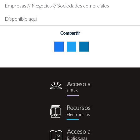
Empresas // Negocios // Sociedades comerciales
Disponible aquí
Compartir
Acceso a
i-
i-RUS
rus.png
Recursos
recursos_electronicos.png
Electrónicos
Acceso a
biblioguia.png
Biblioguías