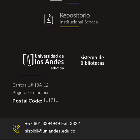
Repositorio
repositorio_institucional_se
Institucional Séneca
Carrera 1# 18A-12
Bogotá - Colombia
Postal Code:
111711
+57 601 3394949 Ext. 3322
sisbibli@uniandes.edu.co