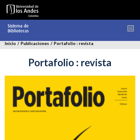
Pasar
al
contenido
principal
Inicio
/
Publicaciones
/
Portafolio : revista
Portafolio : revista
portafolio.jpg