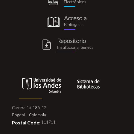
Electrónicos
Acceso a
biblioguia.png
Biblioguías
Repositorio
repositorio_institucional_se
Institucional Séneca
Carrera 1# 18A-12
Bogotá - Colombia
Postal Code:
111711