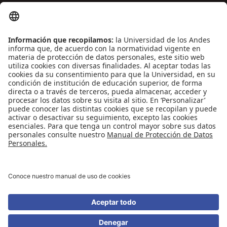
ENLACES DE INTERÉS
Contáctenos
Biblioguías
Preguntas frecuentes
Capacitación
Directrices
Entretenimiento
Compra de libros y material audiovisual
REDES SOCIALES
Universidad de los Andes | Vigilada Mineducación
Reconocimiento como Universidad: Decreto 1297 del 30 de mayo de 1964.
Reconocimiento personería jurídica: Resolución 28 del 23 de febrero de 1949
Minjusticia.