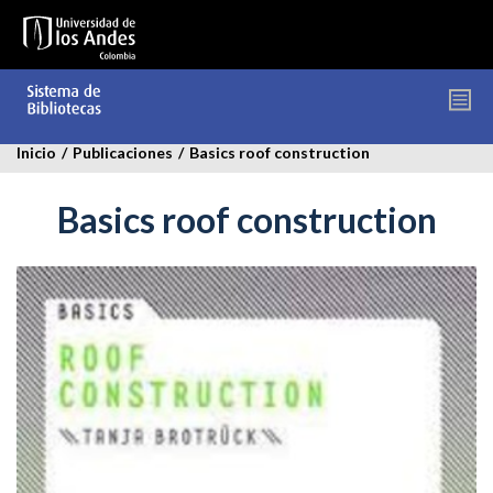
Pasar
al
contenido
principal
Inicio
/
Publicaciones
/
Basics roof construction
Basics roof construction
basics-
roof-
construction.jpg