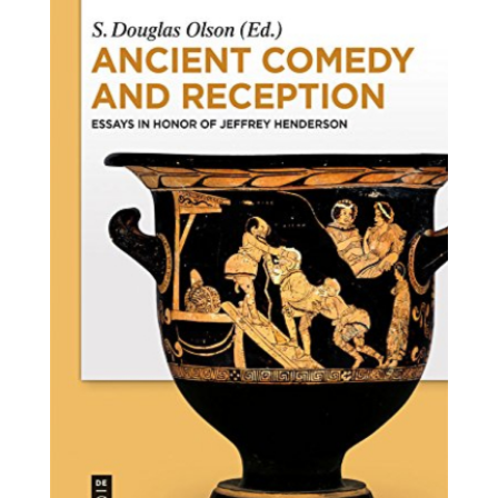
comedy-
and-
reception.jpg