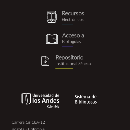
rus.png
Recursos
recursos_electronicos.png
Electrónicos
Acceso a
biblioguia.png
Biblioguías
Repositorio
repositorio_institucional_se
Institucional Séneca
Carrera 1# 18A-12
Bogotá - Colombia