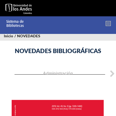
Pasar
al
contenido
principal
Inicio
/
NOVEDADES
NOVEDADES BIBLIOGRÁFICAS
Administración
sports-
medicine.jpg