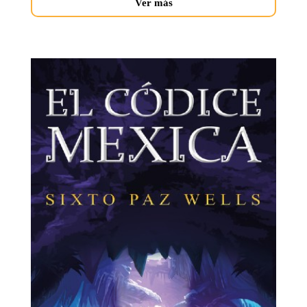
Ver más
codice-
mexica.jpg