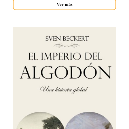
Ver más
imperio-
del-
algodon.jpg