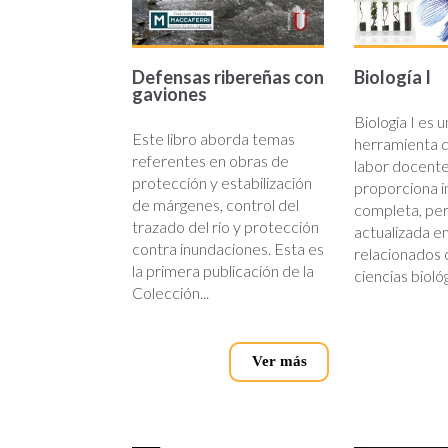
Defensas ribereñas con
Biología I
gaviones
Biología I es 
Este libro aborda temas
herramienta qu
referentes en obras de
labor docente
protección y estabilización
proporciona 
de márgenes, control del
completa, per
trazado del río y protección
actualizada e
contra inundaciones. Esta es
relacionados 
la primera publicación de la
ciencias bioló
Colección...
Ver más