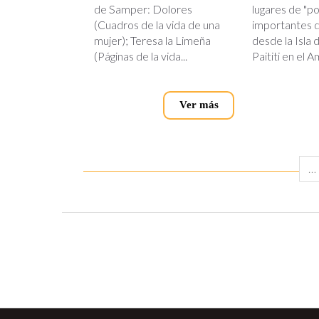
de Samper: Dolores
lugares de "p
(Cuadros de la vida de una
importantes 
mujer); Teresa la Limeña
desde la Isla 
(Páginas de la vida...
Paititi en el A
Ver más
…