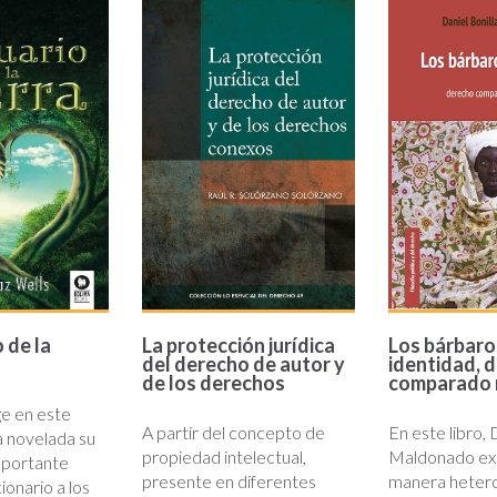
la-
los-
o.jpg
proteccion-
barbaros
juridica-
juridicos
del.jpg
identida
 de la
La protección jurídica
Los bárbaros
del derecho de autor y
identidad, 
de los derechos
comparado
ge en este
A partir del concepto de
En este libro, 
a novelada su
propiedad intelectual,
Maldonado ex
mportante
presente en diferentes
manera heter
onario a los