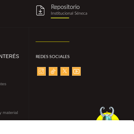
Repositorio
g
repositorio_institucional_sene
Institucional Séneca
INTERÉS
REDES SOCIALES
ntes
y material