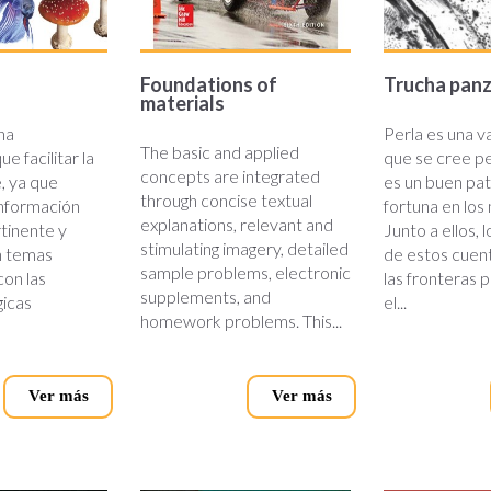
Foundations of
Trucha panz
materials
una
Perla es una v
The basic and applied
e facilitar la
que se cree pe
concepts are integrated
, ya que
es un buen pa
through concise textual
información
fortuna en los
explanations, relevant and
tinente y
Junto a ellos, 
stimulating imagery, detailed
n temas
de estos cuen
sample problems, electronic
con las
las fronteras 
supplements, and
gicas
el...
homework problems. This...
Ver más
Ver más