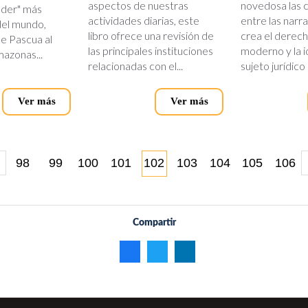
aspectos de nuestras
novedosa las 
oder" más
actividades diarias, este
entre las narr
del mundo,
libro ofrece una revisión de
crea el dere
de Pascua al
las principales instituciones
moderno y la i
mazonas...
relacionadas con el...
sujeto jurídico
Ver más
Ver más
98
99
100
101
102
103
104
105
106
Compartir