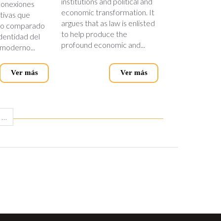
institutions and political and
conexiones
economic transformation. It
ativas que
argues that as law is enlisted
cho comparado
to help produce the
dentidad del
profound economic and...
 moderno...
Ver más
Ver más
…