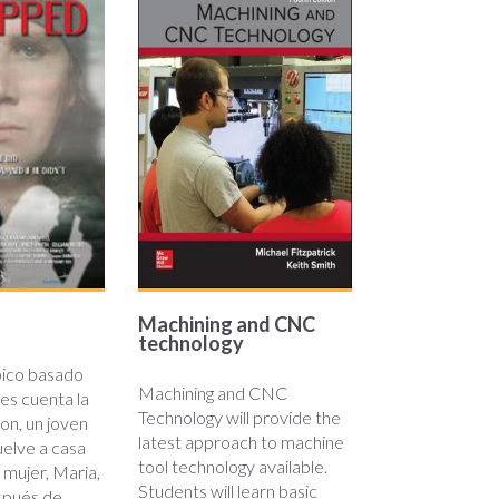
and-
cnc-
technology.jpg
Machining and CNC
technology
ico basado
Machining and CNC
es cuenta la
Technology will provide the
ton, un joven
latest approach to machine
uelve a casa
tool technology available.
 mujer, Maria,
Students will learn basic
espués de