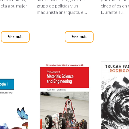
ecta a su mujer
grupo de policías y un
cinco años en 
maquinista anarquista, el...
Durante su...
Ver más
Ver más
jpg
foundations-
trucha-
of-
panza-
materials.jpg
arriba.jp