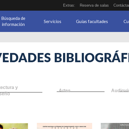
Extras:
Reserva de salas
Contácta
Búsqueda de
Servicios
Guías facultades
Cu
información
EDADES BIBLIOGRÁF
tectura y
Artes
Audiovi
seño
carga-
trapped.