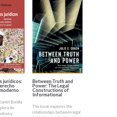
between-
-
truth-
-
and-
d.jpg
power.jpg
 jurídicos:
Between Truth and
derecho
Power: The Legal
 moderno
Constructions of
Informational
Daniel Bonilla
This book explores the
plora de
relationships between legal
odoxa y