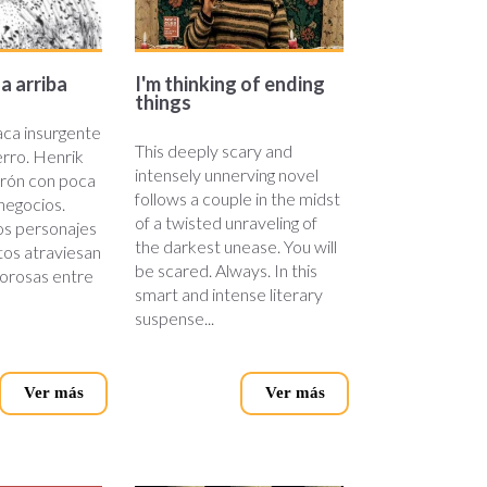
a arriba
I'm thinking of ending
things
aca insurgente
This deeply scary and
rro. Henrik
intensely unnerving novel
trón con poca
follows a couple in the midst
 negocios.
of a twisted unraveling of
los personajes
the darkest unease. You will
tos atraviesan
be scared. Always. In this
porosas entre
smart and intense literary
suspense...
Ver más
Ver más