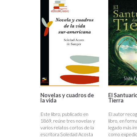
novela-
el-
cuadro.jpg
santuari
Novelas y cuadros de
El Santuario
la vida
Tierra
Este libro, publicado en
El autor reco
1869, reúne tres novelas y
libro, en form
varios relatos cortos de la
legado más i
escritora Soledad Acosta
como expedici