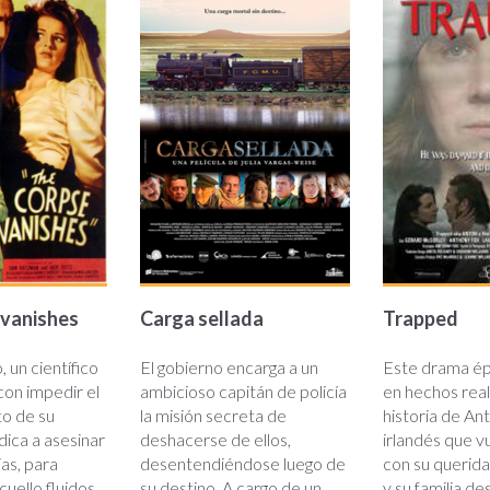
sellada.jpg
.jpg
 vanishes
Carga sellada
Trapped
, un científico
El gobierno encarga a un
Este drama ép
on impedir el
ambicioso capitán de policía
en hechos real
o de su
la misión secreta de
historia de An
dica a asesinar
deshacerse de ellos,
irlandés que v
as, para
desentendiéndose luego de
con su querida
cuello fluidos,
su destino. A cargo de un
y su familia d