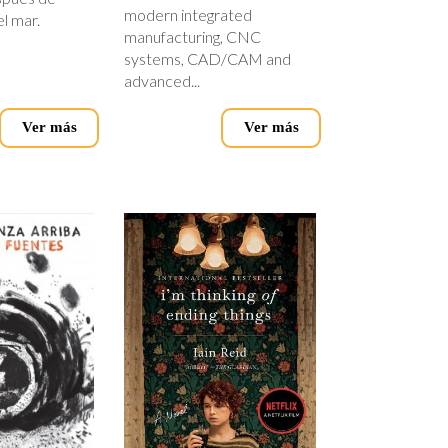
modern integrated
el mar.
manufacturing, CNC
systems, CAD/CAM and
advanced...
Ver más
Ver más
thinking-
ending.jpg
g