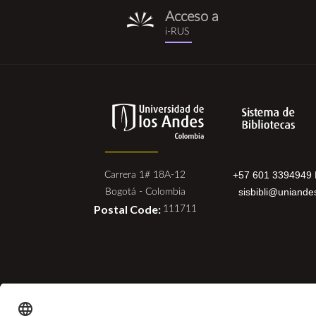
Acceso a
i-
i-RUS
rus.png
+57 601 3394949 
Carrera 1# 18A-12
sisbibli@uniande
Bogotá - Colombia
Postal Code:
111711