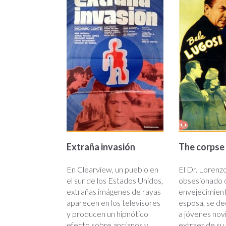
invasion.jpg
corpse-
vanishes
Extraña invasión
The corpse
En Clearview, un pueblo en
El Dr. Lorenzo
el sur de los Estados Unidos,
obsesionado c
extrañas imágenes de rayas
envejecimient
aparecen en los televisores
esposa, se de
y producen un hipnótico
a jóvenes novi
efecto sobre ancianos y
extraer de su 