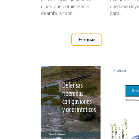
niños, que comienzan a
que luego iny
deambular por...
para...
Ver más
defensas-
biologia.
riberenas.jpg