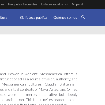
nos
Preguntas frecuentes
Enlaces rápidos
Mi perfil
ltura
Biblioteca pública
Quiénes somos
, and Power in Ancient Mesoamerica offers a
rt functioned as a source of vision, authority, and
t Mesoamerican cultures. Claudia Brittenham
es and ritual contexts of Maya, Aztec, and Olmec
jects were not merely decorative but deeply
and social order. This book invites readers to see
namic and culturally grounded perspective.