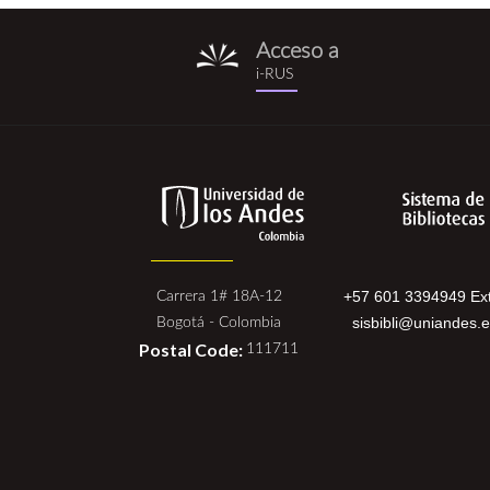
Acceso a
i-
i-RUS
rus.png
+57 601 3394949 Ext
Carrera 1# 18A-12
sisbibli@uniandes.
Bogotá - Colombia
Postal Code:
111711