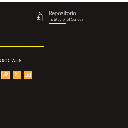
Repositorio
g
repositorio_institucional_sene
Institucional Séneca
S SOCIALES