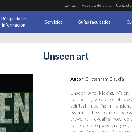
Extras:
Reserva de salas
Contácta
Búsqueda de
Servicios
Guías facultades
Cu
información
Unseen art
Autor:
Brittenham Claudia
Unseen Art: Making, Vision
compelling exploration of how a
spiritual meaning in ancien
examines the creative process
artworks, revealing how ob
connected to power, religion, 
ancient American art from a dy