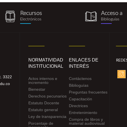
Recursos
Acceso a
recursos_electronicos.png
biblioguia.pn
Electrónicos
Biblioguías
NORMATIVIDAD
ENLACES DE
REDE
INSTITUCIONAL
INTERÉS
. 3322
Actos internos e
Contáctenos
incremento
edu.co
Biblioguías
Bienestar
Preguntas frecuentes
Derechos pecunarios
Capacitación
Estatuto Docente
Directrices
Estatuto general
Entretenimiento
Ley de transparencia
Compra de libros y
Porcentaje de
material audiovisual