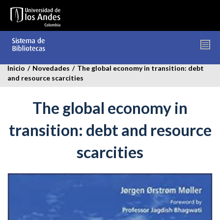
Pasar
al
contenido
principal
Inicio
/
Novedades
/
The global economy in transition: debt
and resource scarcities
The global economy in
transition: debt and resource
scarcities
global-
economy-
in-