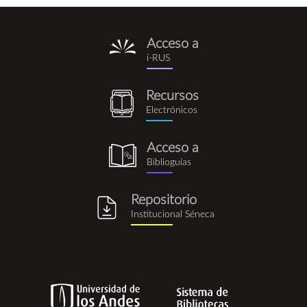
Acceso a
i-
i-RUS
rus.png
Recursos
recursos_electronicos.png
Electrónicos
Acceso a
biblioguia.png
Biblioguías
Repositorio
repositorio_institucional_se
Institucional Séneca