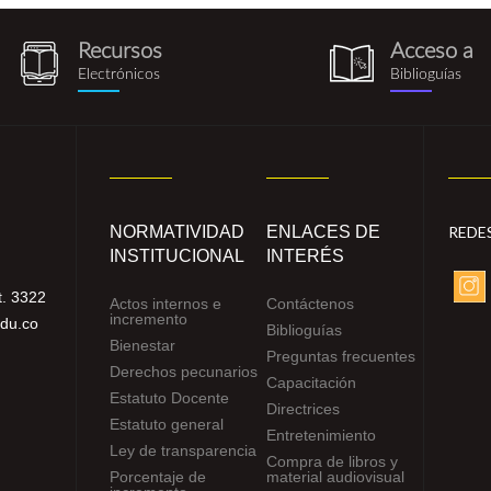
Recursos
Acceso a
recursos_electronicos.png
biblioguia.pn
Electrónicos
Biblioguías
NORMATIVIDAD
ENLACES DE
REDE
INSTITUCIONAL
INTERÉS
. 3322
Actos internos e
Contáctenos
incremento
edu.co
Biblioguías
Bienestar
Preguntas frecuentes
Derechos pecunarios
Capacitación
Estatuto Docente
Directrices
Estatuto general
Entretenimiento
Ley de transparencia
Compra de libros y
Porcentaje de
material audiovisual