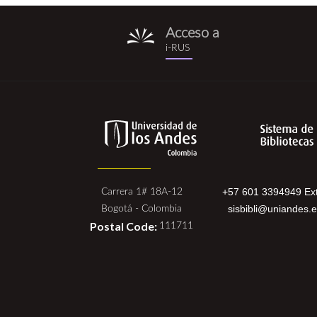
Acceso a
i-
i-RUS
rus.png
+57 601 3394949 Ext
Carrera 1# 18A-12
sisbibli@uniandes.
Bogotá - Colombia
Postal Code:
111711