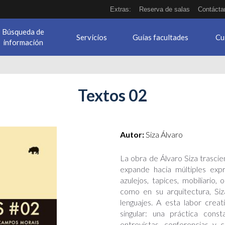
Extras:
Reserva de salas
Contácta
Búsqueda de
Servicios
Guías facultades
Cu
información
Textos 02
Autor:
Siza Álvaro
La obra de Álvaro Siza trasci
expande hacia múltiples expre
azulejos, tapices, mobiliario, 
como en su arquitectura, Siz
lenguajes. A esta labor creat
singular: una práctica cons
entrevistas, conferencias y 