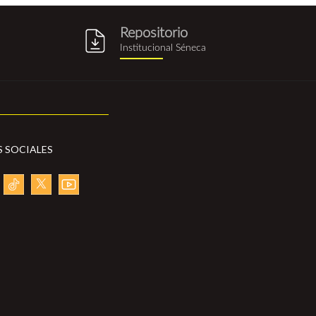
Repositorio
g
repositorio_institucional_sene
Institucional Séneca
S SOCIALES