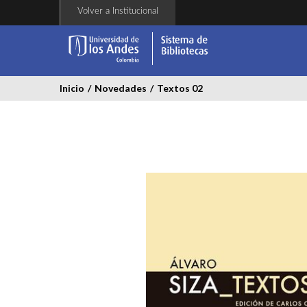
Pasar
Volver a Institucional
al
contenido
principal
Inicio
/
Novedades
/
Textos 02
textos_02.jpg