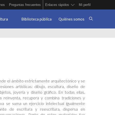
nos
Preguntas frecuentes
Enlaces rápidos
Mi perfil
ltura
Biblioteca pública
Quiénes somos
ende el ámbito estrictamente arquitectónico y se
siones artísticas: dibujo, escultura, diseño de
objetos, joyería y diseño gráfico. En todas ellas,
a reinventa, recupera y combina tradiciones y
iva se suma un ejercicio intelectual igualmente
tante de escritura y reescritura, dispersa en
conversaciones. Parte de estos materiales fue