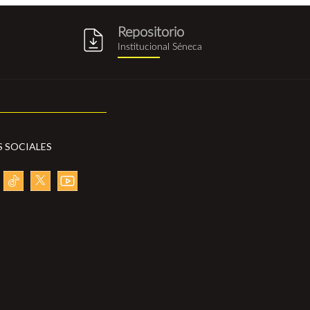
Repositorio
g
repositorio_institucional_sene
Institucional Séneca
S SOCIALES