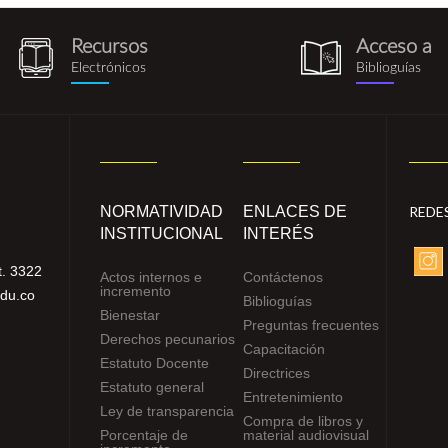
Recursos
Acceso a
recursos_electronicos.png
biblioguia.pn
Electrónicos
Biblioguías
NORMATIVIDAD
ENLACES DE
REDE
INSTITUCIONAL
INTERÉS
. 3322
Actos internos e
Contáctenos
incremento
edu.co
Biblioguías
Bienestar
Preguntas frecuentes
Derechos pecunarios
Capacitación
Estatuto Docente
Directrices
Estatuto general
Entretenimiento
Ley de transparencia
Compra de libros y
Porcentaje de
material audiovisual