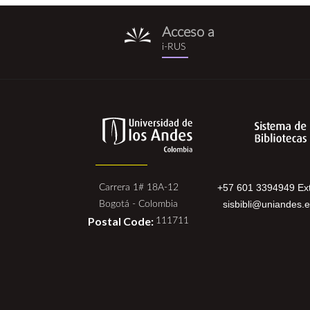
Acceso a
i-
i-RUS
rus.png
+57 601 3394949 Ext
Carrera 1# 18A-12
sisbibli@uniandes.
Bogotá - Colombia
Postal Code:
111711