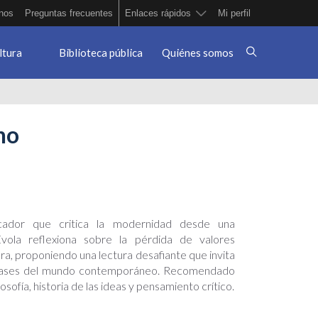
nos
Preguntas frecuentes
Enlaces rápidos
Mi perfil
ltura
Biblioteca pública
Quiénes somos
no
ocador que critica la modernidad desde una
 Evola reflexiona sobre la pérdida de valores
ultura, proponiendo una lectura desafiante que invita
s bases del mundo contemporáneo. Recomendado
osofía, historia de las ideas y pensamiento crítico.