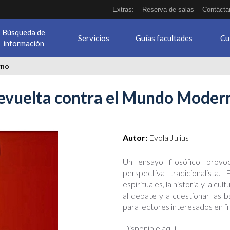
Extras:
Reserva de salas
Contácta
Búsqueda de
Servicios
Guías facultades
Cu
información
rno
evuelta contra el Mundo Moder
mundo_moderno.jpg
Autor:
Evola Julius
Un ensayo filosófico prov
perspectiva tradicionalista.
espirituales, la historia y la c
al debate y a cuestionar la
para lectores interesados en fil
Disponible aquí