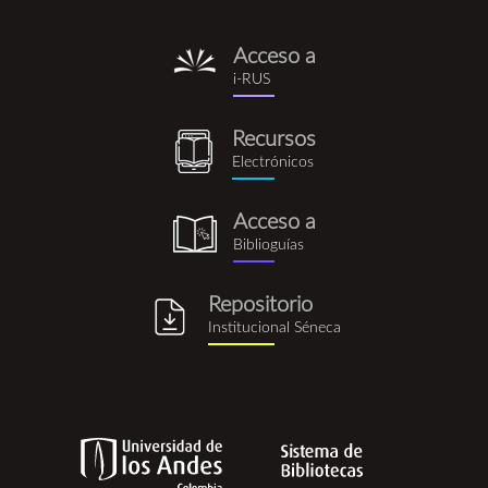
Acceso a
i-
i-RUS
rus.png
Recursos
recursos_electronicos.png
Electrónicos
Acceso a
biblioguia.png
Biblioguías
Repositorio
repositorio_institucional_se
Institucional Séneca