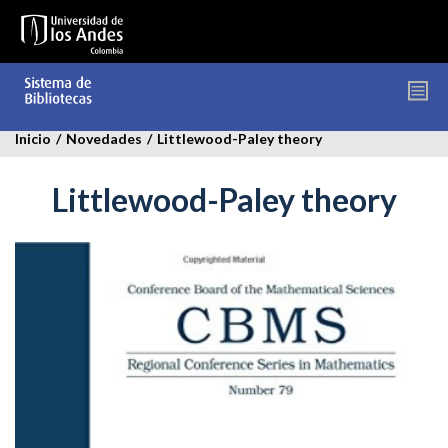
Pasar
al
contenido
principal
Inicio
/
Novedades
/
Littlewood-Paley theory
Littlewood-Paley theory
littlewood-
paley.jpg