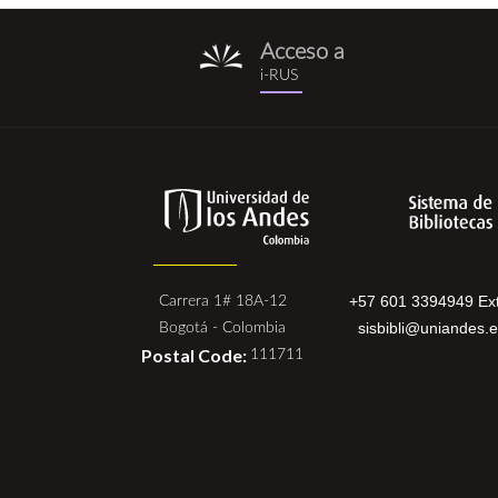
Acceso a
i-
i-RUS
rus.png
+57 601 3394949 Ext
Carrera 1# 18A-12
sisbibli@uniandes.
Bogotá - Colombia
Postal Code:
111711