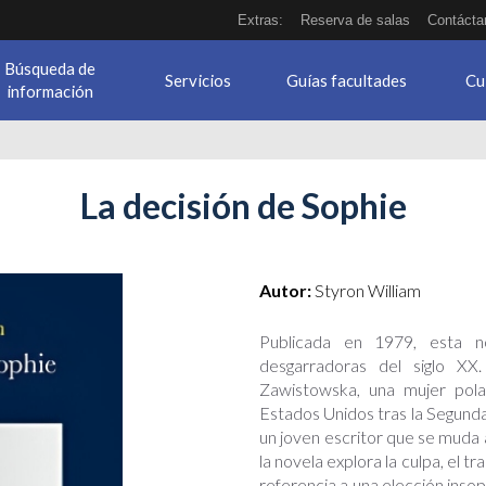
Extras:
Reserva de salas
Contácta
Búsqueda de
Servicios
Guías facultades
Cu
información
La decisión de Sophie
.jpg
Autor:
Styron William
Publicada en 1979, esta 
desgarradoras del siglo XX.
Zawistowska, una mujer pola
Estados Unidos tras la Segunda
un joven escritor que se muda 
la novela explora la culpa, el t
referencia a una elección inso