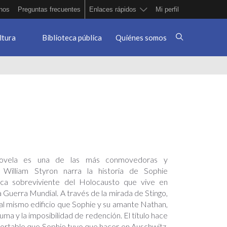
nos
Preguntas frecuentes
Enlaces rápidos
Mi perfil
ltura
Biblioteca pública
Quiénes somos
novela es una de las más conmovedoras y
 William Styron narra la historia de Sophie
ca sobreviviente del Holocausto que vive en
 Guerra Mundial. A través de la mirada de Stingo,
al mismo edificio que Sophie y su amante Nathan,
rauma y la imposibilidad de redención. El título hace
portable que Sophie tuvo que hacer en Auschwitz,