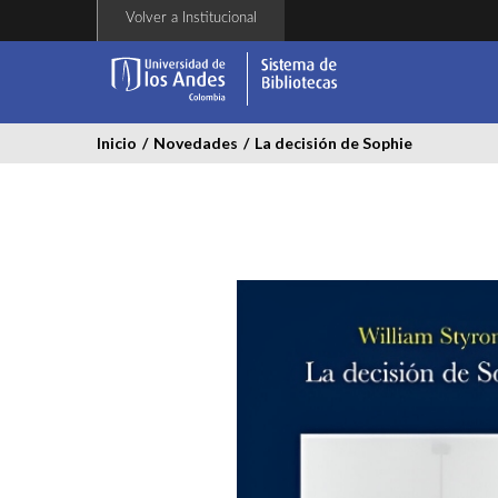
Pasar
Volver a Institucional
al
contenido
principal
Inicio
/
Novedades
/
La decisión de Sophie
la_decision_de_sophie