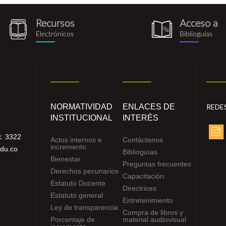
Recursos
Acceso a
recursos_electronicos.png
biblioguia.pn
Electrónicos
Biblioguías
NORMATIVIDAD
ENLACES DE
REDE
INSTITUCIONAL
INTERÉS
. 3322
Actos internos e
Contáctenos
incremento
edu.co
Biblioguías
Bienestar
Preguntas frecuentes
Derechos pecunarios
Capacitación
Estatuto Docente
Directrices
Estatuto general
Entretenimiento
Ley de transparencia
Compra de libros y
Porcentaje de
material audiovisual