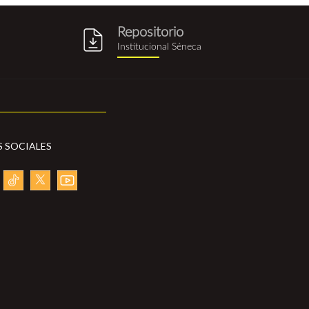
Repositorio
g
repositorio_institucional_sene
Institucional Séneca
S SOCIALES