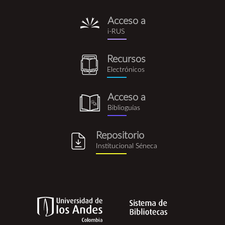
Acceso a
i-
i-RUS
rus.png
Recursos
recursos_electronicos.png
Electrónicos
Acceso a
biblioguia.png
Biblioguías
Repositorio
repositorio_institucional_se
Institucional Séneca