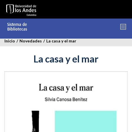
Pasar
al
contenido
principal
Inicio
/
Novedades
/
La casa y el mar
La casa y el mar
la-
casa.jpg