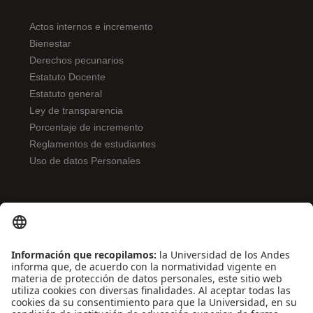
Actos internos e incremento
Bienestar
Derechos pecunarios
Estatuto Docente
Estatuto general
Ley de transparencia
Porcentaje de incremento
Reglamentos de estudiantes
Uso de datos Personales
ENLACES DE INTERÉS
Contáctenos
Biblioguías
Preguntas frecuentes
Capacitación