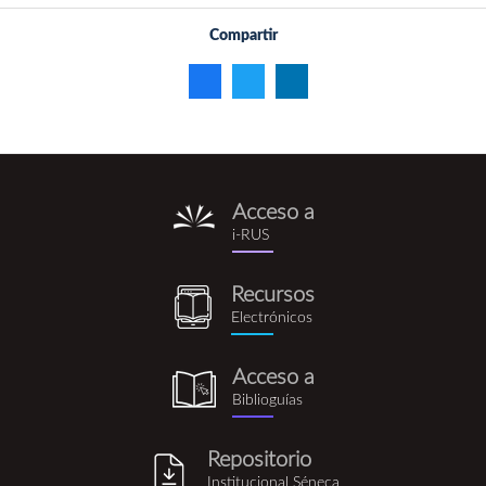
Compartir
Acceso a
i-
i-RUS
rus.png
Recursos
recursos_electronicos.png
Electrónicos
Acceso a
biblioguia.png
Biblioguías
Repositorio
repositorio_institucional_se
Institucional Séneca