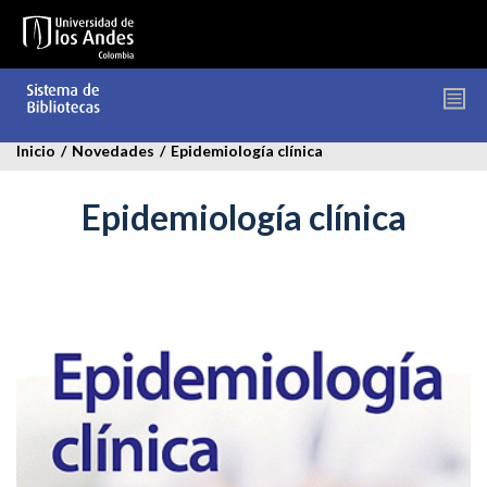
Pasar
al
contenido
principal
Inicio
/
Novedades
/
Epidemiología clínica
Epidemiología clínica
epidemiologia_clinica.jpg