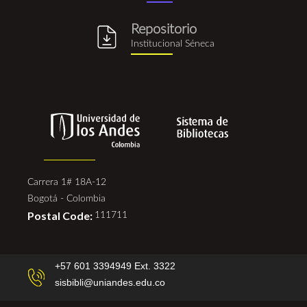
Repositorio
repositorio_institucional_se
Institucional Séneca
Carrera 1# 18A-12
Bogotá - Colombia
Postal Code:
111711
+57 601 3394949 Ext. 3322
sisbibli@uniandes.edu.co