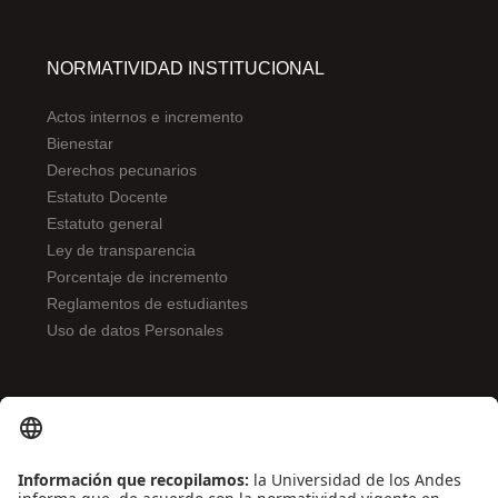
NORMATIVIDAD INSTITUCIONAL
Actos internos e incremento
Bienestar
Derechos pecunarios
Estatuto Docente
Estatuto general
Ley de transparencia
Porcentaje de incremento
Reglamentos de estudiantes
Uso de datos Personales
ENLACES DE INTERÉS
Contáctenos
Biblioguías