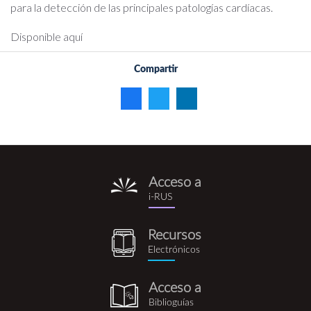
para la detección de las principales patologías cardíacas.
Disponible aquí
Compartir
Acceso a
i-
i-RUS
rus.png
Recursos
recursos_electronicos.png
Electrónicos
Acceso a
biblioguia.png
Biblioguías