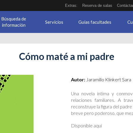
Extras:
Reserva de salas
Contácta
Búsqueda de
Servicios
Guías facultades
Cu
información
Cómo maté a mi padre
e.jpg
Autor:
Jaramillo Klinkert Sara
Una novela íntima y conmove
relaciones familiares. A tr
reconstruye la figura del padre
breve pero poderoso, que mezcl
Disponible aquí