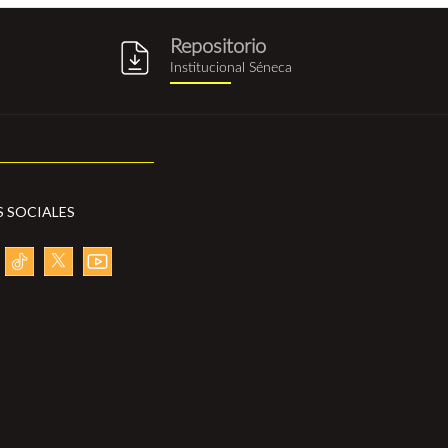
Repositorio
g
repositorio_institucional_sene
Institucional Séneca
S SOCIALES