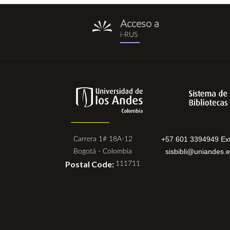
Acceso a
i-
i-RUS
rus.png
+57 601 3394949 Ext
Carrera 1# 18A-12
sisbibli@uniandes.
Bogotá - Colombia
Postal Code:
111711