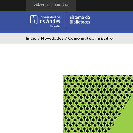
Pasar
Volver a Institucional
al
contenido
principal
Inicio
/
Novedades
/
Cómo maté a mi padre
como_mate_a_mi_padr