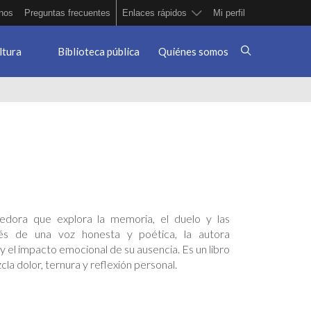
nos
Preguntas frecuentes
Enlaces rápidos
Mi perfil
ltura
Biblioteca pública
Quiénes somos
dora que explora la memoria, el duelo y las
avés de una voz honesta y poética, la autora
 y el impacto emocional de su ausencia. Es un libro
a dolor, ternura y reflexión personal.