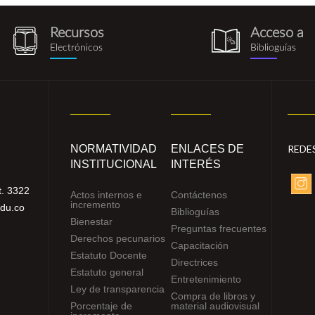
Recursos
Acceso a
recursos_electronicos.png
biblioguia.pn
Electrónicos
Biblioguías
NORMATIVIDAD
ENLACES DE
REDE
INSTITUCIONAL
INTERÉS
. 3322
Actos internos e
Contáctenos
incremento
edu.co
Biblioguías
Bienestar
Preguntas frecuentes
Derechos pecunarios
Capacitación
Estatuto Docente
Directrices
Estatuto general
Entretenimiento
Ley de transparencia
Compra de libros y
Porcentaje de
material audiovisual