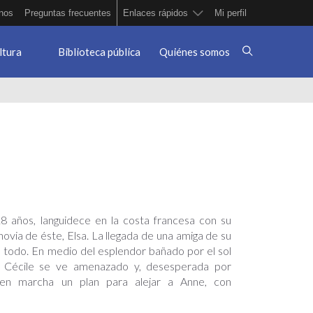
nos
Preguntas frecuentes
Enlaces rápidos
Mi perfil
ltura
Biblioteca pública
Quiénes somos
8 años, languidece en la costa francesa con su
ovia de éste, Elsa. La llegada de una amiga de su
a todo. En medio del esplendor bañado por el sol
 Cécile se ve amenazado y, desesperada por
 en marcha un plan para alejar a Anne, con