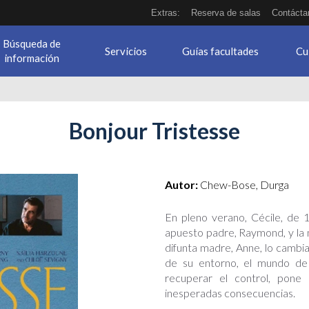
Extras:
Reserva de salas
Contácta
Búsqueda de
Servicios
Guías facultades
Cu
información
Bonjour Tristesse
Autor:
Chew-Bose, Durga
En pleno verano, Cécile, de 1
apuesto padre, Raymond, y la n
difunta madre, Anne, lo cambi
de su entorno, el mundo de
recuperar el control, pone
inesperadas consecuencias.