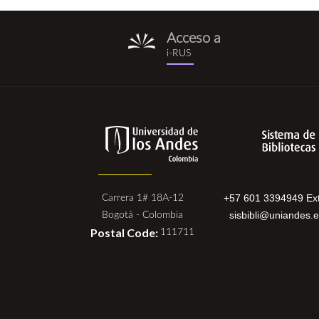
Acceso a
i-
i-RUS
rus.png
+57 601 3394949 Ext
Carrera 1# 18A-12
sisbibli@uniandes.
Bogotá - Colombia
Postal Code:
111711