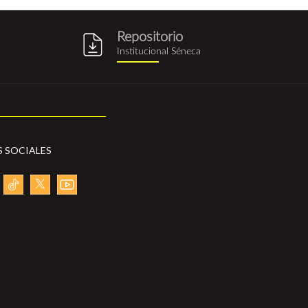
Repositorio
g
repositorio_institucional_sene
Institucional Séneca
S SOCIALES