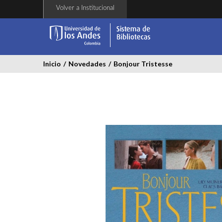
Pasar
Volver a Institucional
al
contenido
principal
Inicio
/
Novedades
/
Bonjour Tristesse
bonjour-
tristesse