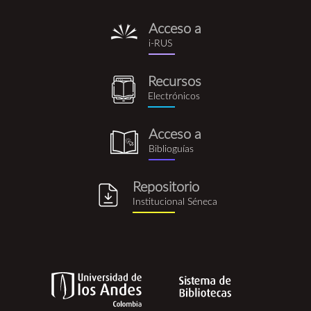
Acceso a
i-
i-RUS
rus.png
Recursos
recursos_electronicos.png
Electrónicos
Acceso a
biblioguia.png
Biblioguías
Repositorio
repositorio_institucional_se
Institucional Séneca