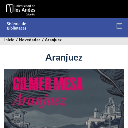
Pasar
al
contenido
principal
Inicio
/
Novedades
/
Aranjuez
Aranjuez
aranjuez.jpg