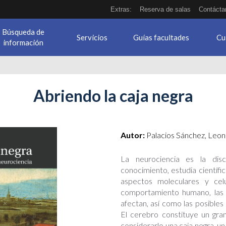
Extras:
Reserva de salas
Contácta
Búsqueda de
Servicios
Guías facultades
Cu
información
Abriendo la caja negra
Autor:
Palacios Sánchez, Leo
La neurociencia es la dis
conocimiento, estudia científi
aspectos moleculares y cel
comportamiento humano, las 
afectan, así como las posibles
El cerebro constituye un gra
considerarlo una caja negra, una