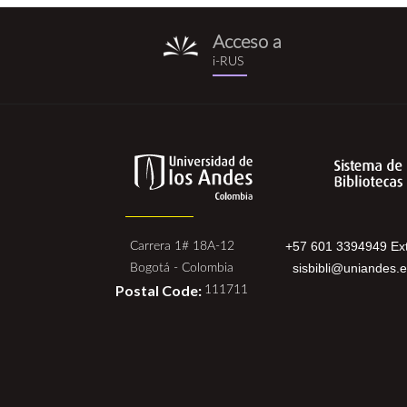
Acceso a
i-
i-RUS
rus.png
+57 601 3394949 Ext
Carrera 1# 18A-12
sisbibli@uniandes.
Bogotá - Colombia
Postal Code:
111711