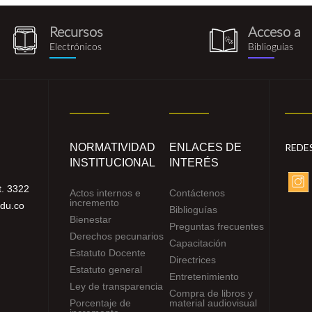
Recursos
Acceso a
recursos_electronicos.png
biblioguia.pn
Electrónicos
Biblioguías
NORMATIVIDAD
ENLACES DE
REDE
INSTITUCIONAL
INTERÉS
. 3322
Actos internos e
Contáctenos
incremento
edu.co
Biblioguías
Bienestar
Preguntas frecuentes
Derechos pecunarios
Capacitación
Estatuto Docente
Directrices
Estatuto general
Entretenimiento
Ley de transparencia
Compra de libros y
Porcentaje de
material audiovisual