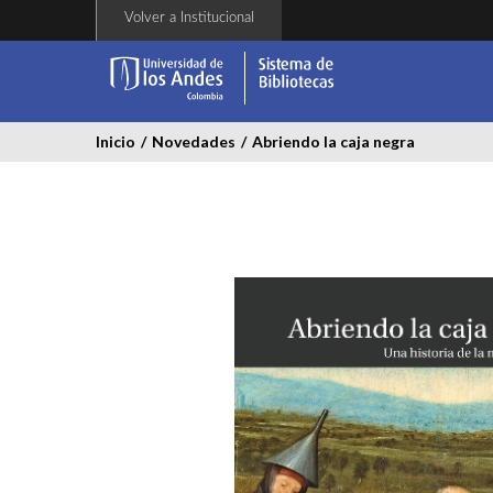
Pasar
Volver a Institucional
al
contenido
principal
Inicio
/
Novedades
/
Abriendo la caja negra
abriendo-
la-
caja-
negra.jpg