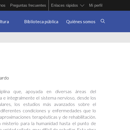
nos
Preguntas frecuentes
Enlaces rápidos
Mi perfil
ltura
Biblioteca pública
Quiénes somos
nardo
ciplina que, apoyada en diversas áreas del
ca e integralmente el sistema nervioso, desde los
ulares, los estudios más avanzados sobre el
diferentes condiciones y enfermedades que lo
 aproximaciones terapéuticas y de rehabilitación.
n misterio para la humanidad hasta el punto de
 unidad sellada, muy difícil de estudiar. Esta obra