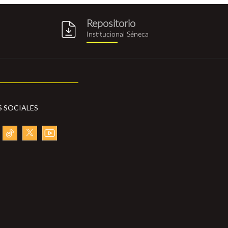
Repositorio
g
repositorio_institucional_sene
Institucional Séneca
S SOCIALES