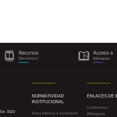
Recursos
Acceso a
recursos_electronicos.png
biblioguia.pn
Electrónicos
Biblioguías
NORMATIVIDAD
ENLACES DE 
INSTITUCIONAL
Contáctenos
Ext. 3322
Actos internos e incremento
Biblioguías