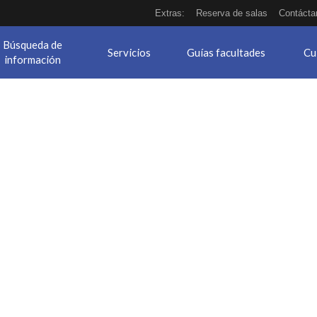
Extras:
Reserva de salas
Contácta
Búsqueda de
Servicios
Guías facultades
Cu
información