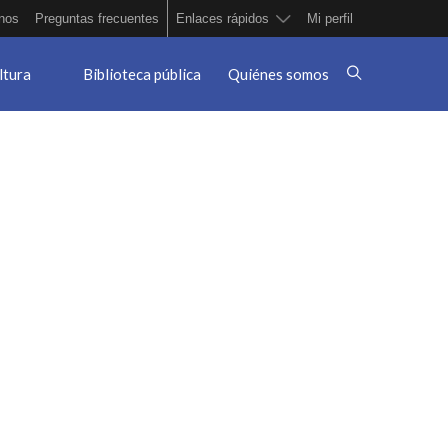
nos
Preguntas frecuentes
Enlaces rápidos
Mi perfil
ltura
Biblioteca pública
Quiénes somos