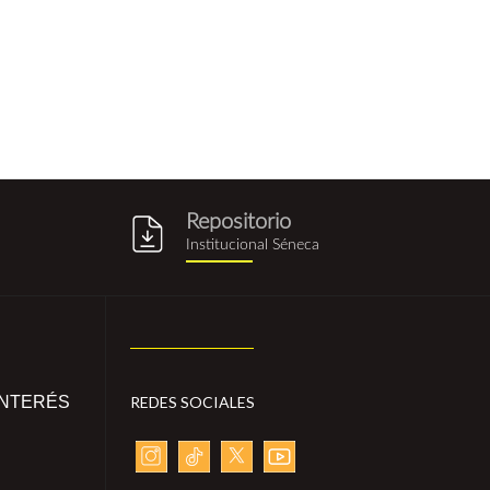
Repositorio
g
repositorio_institucional_sene
Institucional Séneca
INTERÉS
REDES SOCIALES