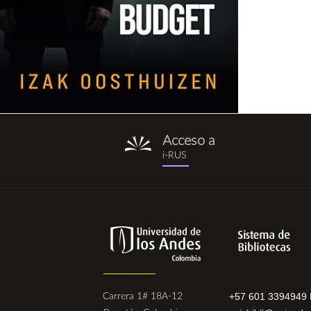
Acceso a
i-
i-RUS
rus.png
+57 601 3394949 
Carrera 1# 18A-12