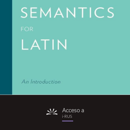
Acceso a
i-
i-RUS
rus.png