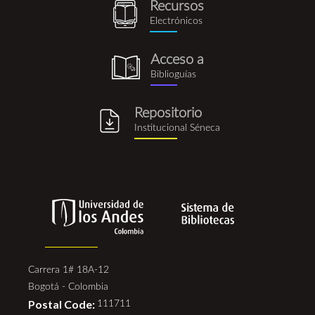
Recursos
recursos_electronicos.png
Electrónicos
Acceso a
biblioguia.png
Biblioguías
Repositorio
repositorio_institucional_se
Institucional Séneca
Carrera 1# 18A-12
Bogotá - Colombia
Postal Code:
111711