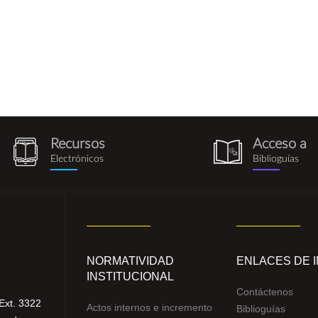
Recursos
Acceso a
recursos_electronicos.png
biblioguia.pn
Electrónicos
Biblioguías
NORMATIVIDAD
ENLACES DE 
INSTITUCIONAL
Contáctenos
Ext. 3322
Actos internos e incremento
Biblioguías