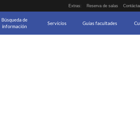
Extras:
Reserva de salas
Contácta
Búsqueda de
Servicios
Guías facultades
Cu
información