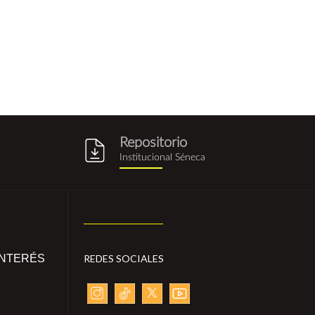
Repositorio
g
repositorio_institucional_sene
Institucional Séneca
INTERÉS
REDES SOCIALES