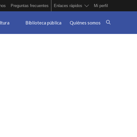
nos
Preguntas frecuentes
Enlaces rápidos
Mi perfil
ltura
Biblioteca pública
Quiénes somos