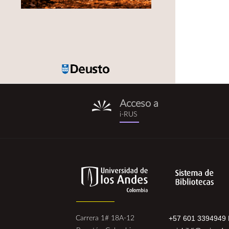
Acceso a
i-
i-RUS
rus.png
+57 601 3394949 
Carrera 1# 18A-12