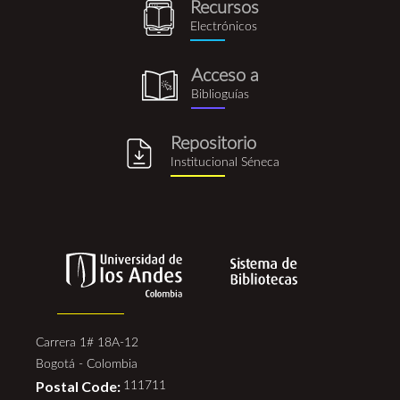
Recursos
recursos_electronicos.png
Electrónicos
Acceso a
biblioguia.png
Biblioguías
Repositorio
repositorio_institucional_se
Institucional Séneca
Carrera 1# 18A-12
Bogotá - Colombia
Postal Code:
111711