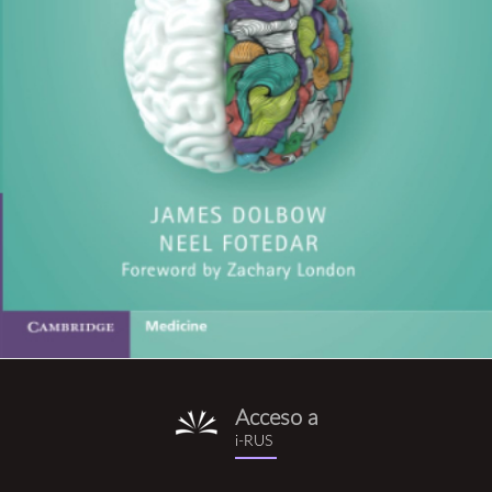
Acceso a
i-
i-RUS
rus.png