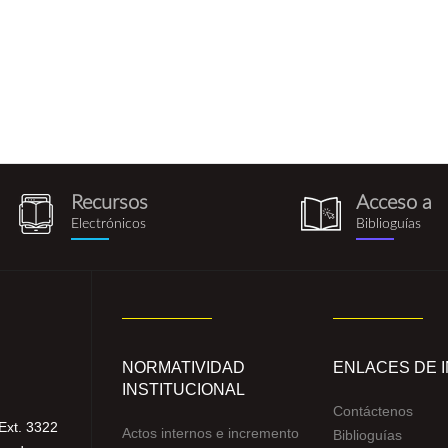
Recursos
Acceso a
recursos_electronicos.png
biblioguia.pn
Electrónicos
Biblioguías
NORMATIVIDAD
ENLACES DE 
INSTITUCIONAL
Contáctenos
Ext. 3322
Actos internos e incremento
Biblioguías