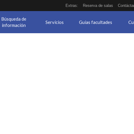
Extras:
Reserva de salas
Contácta
Búsqueda de
Servicios
Guías facultades
Cu
información