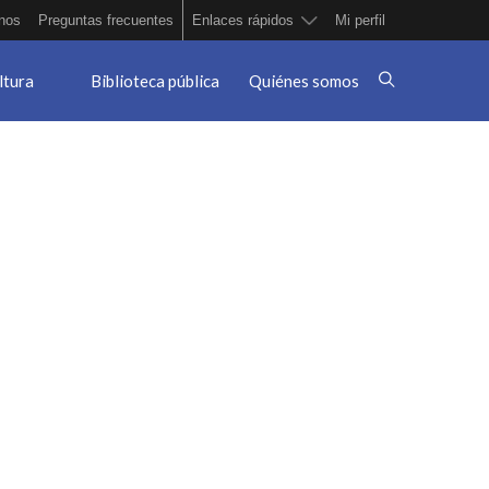
nos
Preguntas frecuentes
Enlaces rápidos
Mi perfil
ltura
Biblioteca pública
Quiénes somos