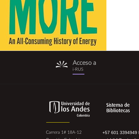
Acceso a
i-
i-RUS
rus.png
+57 601 3394949 
Carrera 1# 18A-12