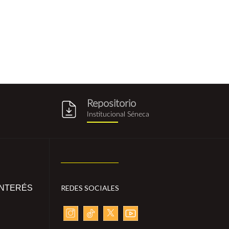
Repositorio
g
repositorio_institucional_sene
Institucional Séneca
INTERÉS
REDES SOCIALES