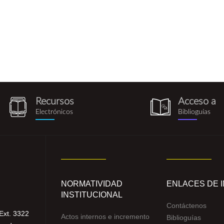
Recursos
Acceso a
recursos_electronicos.png
biblioguia.pn
Electrónicos
Biblioguías
NORMATIVIDAD
ENLACES DE 
INSTITUCIONAL
Contáctenos
Ext. 3322
Actos internos e incremento
Biblioguías