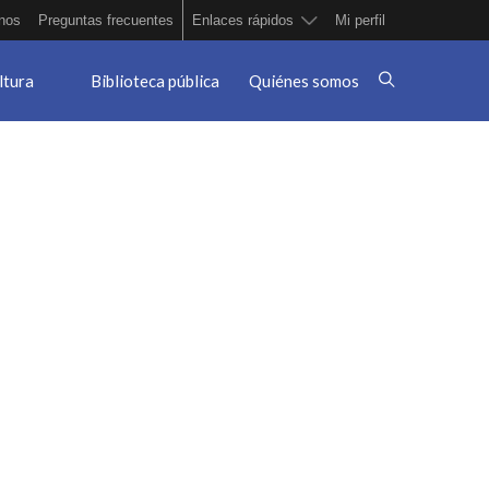
nos
Preguntas frecuentes
Enlaces rápidos
Mi perfil
ltura
Biblioteca pública
Quiénes somos