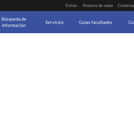
Extras:
Reserva de salas
Contácta
Búsqueda de
Servicios
Guías facultades
Cu
información