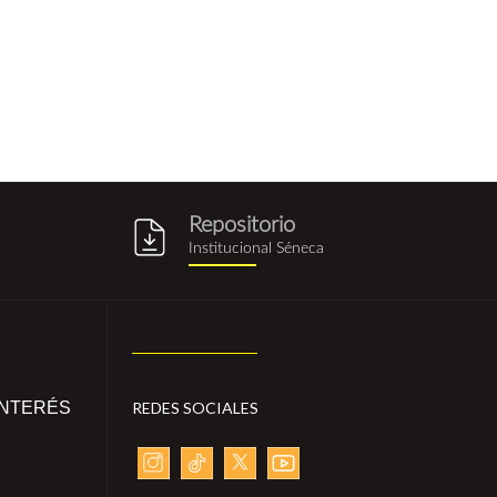
Repositorio
g
repositorio_institucional_sene
Institucional Séneca
INTERÉS
REDES SOCIALES