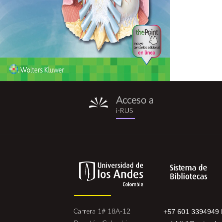
Acceso a
i-
i-RUS
rus.png
+57 601 3394949 
Carrera 1# 18A-12