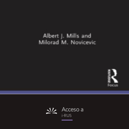
Acceso a
i-
i-RUS
rus.png