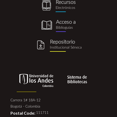
Recursos
recursos_electronicos.png
Electrónicos
Acceso a
biblioguia.png
Biblioguías
Repositorio
repositorio_institucional_se
Institucional Séneca
Carrera 1# 18A-12
Bogotá - Colombia
Postal Code:
111711