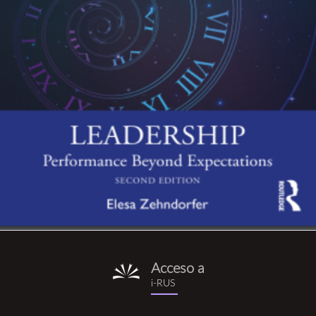
Acceso a
i-
i-RUS
rus.png