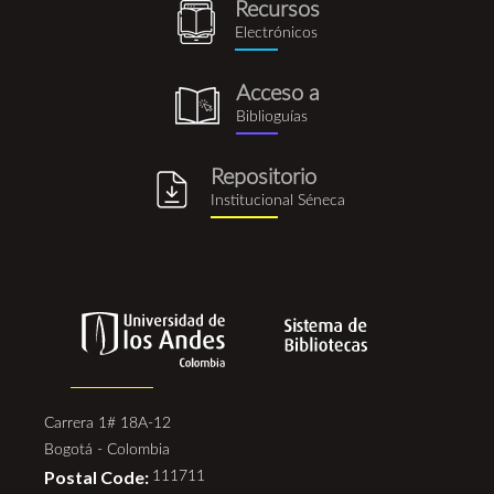
Recursos
recursos_electronicos.png
Electrónicos
Acceso a
biblioguia.png
Biblioguías
Repositorio
repositorio_institucional_se
Institucional Séneca
Carrera 1# 18A-12
Bogotá - Colombia
Postal Code:
111711