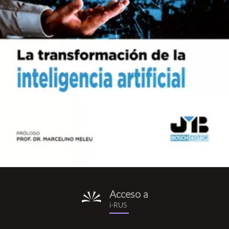
Acceso a
i-
i-RUS
rus.png