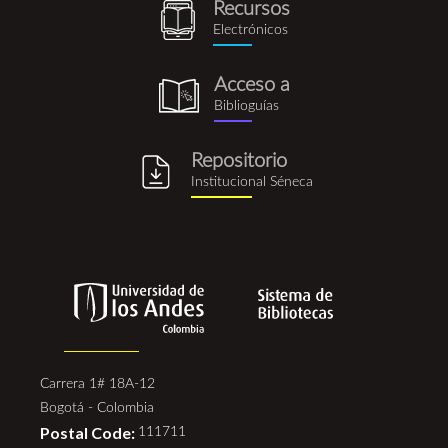
Recursos
recursos_electronicos.png
Electrónicos
Acceso a
biblioguia.png
Biblioguías
Repositorio
repositorio_institucional_se
Institucional Séneca
Carrera 1# 18A-12
Bogotá - Colombia
Postal Code:
111711