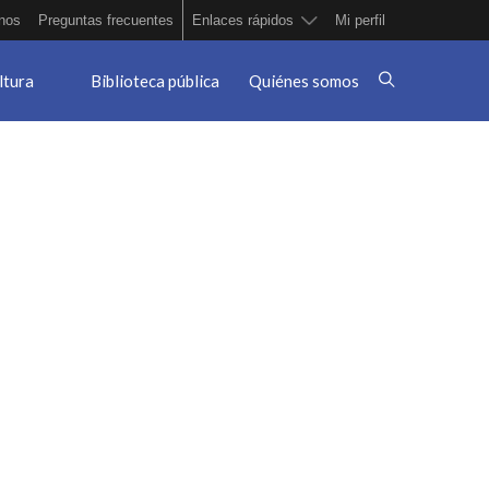
nos
Preguntas frecuentes
Enlaces rápidos
Mi perfil
ltura
Biblioteca pública
Quiénes somos