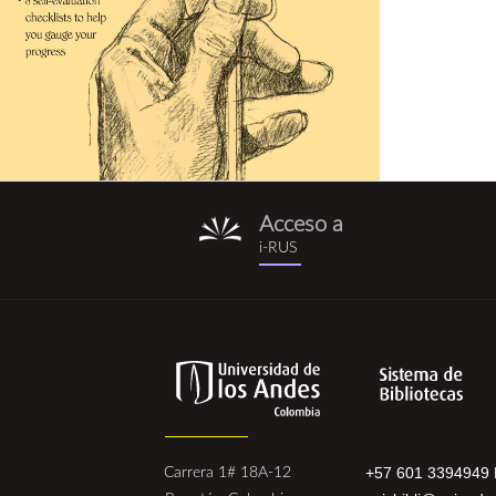
Acceso a
i-
i-RUS
rus.png
+57 601 3394949 
Carrera 1# 18A-12