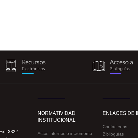
Recursos
Acceso a
recursos_electronicos.png
biblioguia.pn
Electrónicos
Biblioguías
NORMATIVIDAD
ENLACES DE 
INSTITUCIONAL
Contáctenos
Ext. 3322
Actos internos e incremento
Biblioguías