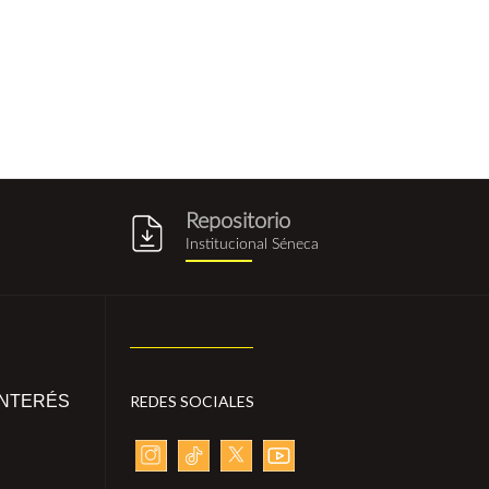
Repositorio
g
repositorio_institucional_sene
Institucional Séneca
INTERÉS
REDES SOCIALES