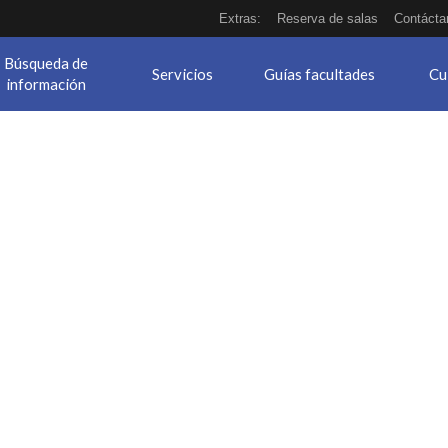
Extras:
Reserva de salas
Contácta
Búsqueda de
Servicios
Guías facultades
Cu
información