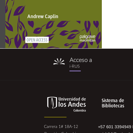
Acceso a
i-
i-RUS
rus.png
+57 601 3394949 
Carrera 1# 18A-12