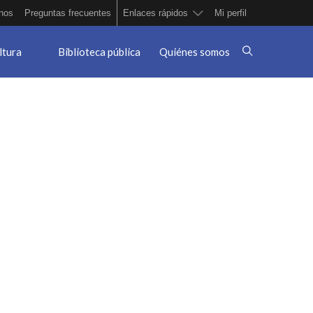
nos
Preguntas frecuentes
Enlaces rápidos
Mi perfil
ltura
Biblioteca pública
Quiénes somos