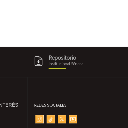
Repositorio
g
repositorio_institucional_sene
Institucional Séneca
INTERÉS
REDES SOCIALES