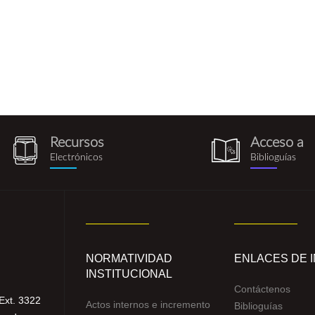
Recursos
Acceso a
recursos_electronicos.png
biblioguia.pn
Electrónicos
Biblioguías
NORMATIVIDAD
ENLACES DE 
INSTITUCIONAL
Contáctenos
Ext. 3322
Actos internos e incremento
Biblioguías