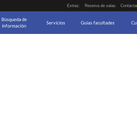
Extras:
Reserva de salas
Contácta
Búsqueda de
Servicios
Guías facultades
Cu
información