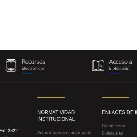
Recursos
Acceso a
recursos_electronicos.png
biblioguia.pn
Electrónicos
Biblioguías
NORMATIVIDAD
ENLACES DE 
INSTITUCIONAL
Contáctenos
Ext. 3322
Actos internos e incremento
Biblioguías