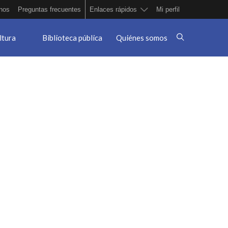
nos
Preguntas frecuentes
Enlaces rápidos
Mi perfil
ltura
Biblioteca pública
Quiénes somos