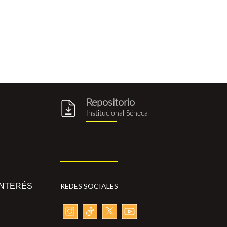
Repositorio
g
repositorio_institucional_sene
Institucional Séneca
INTERÉS
REDES SOCIALES