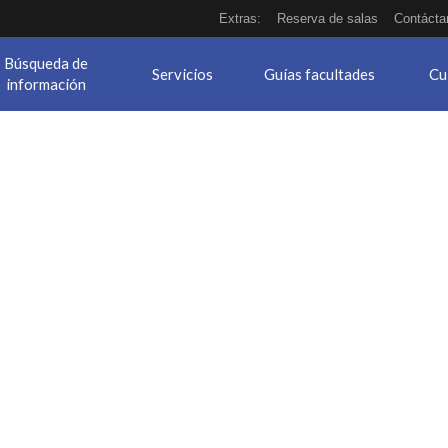
Extras:
Reserva de salas
Contácta
Búsqueda de
Servicios
Guías facultades
Cu
información