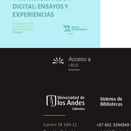
Acceso a
i-
i-RUS
rus.png
+57 601 3394949 
Carrera 1# 18A-12