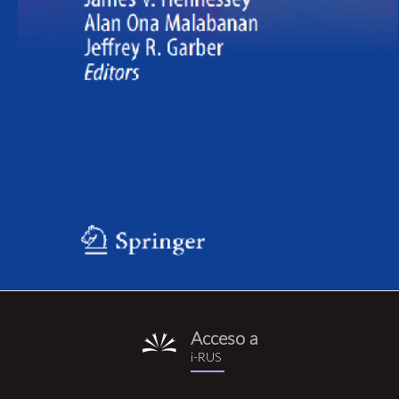
Acceso a
i-
i-RUS
rus.png