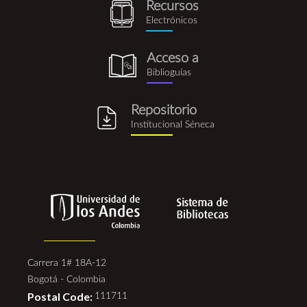
Recursos
recursos_electronicos.png
Electrónicos
Acceso a
biblioguia.png
Biblioguías
Repositorio
repositorio_institucional_se
Institucional Séneca
Carrera 1# 18A-12
Bogotá - Colombia
Postal Code:
111711