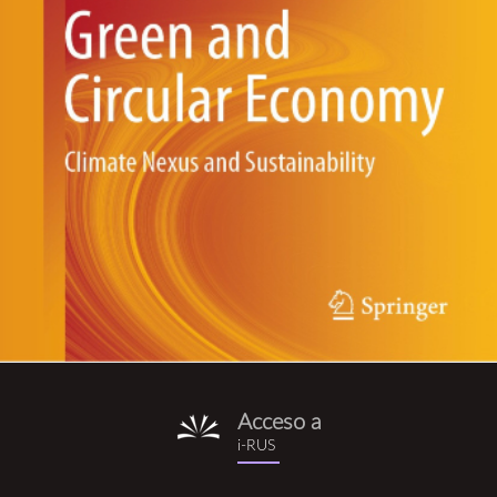
Acceso a
i-
i-RUS
rus.png