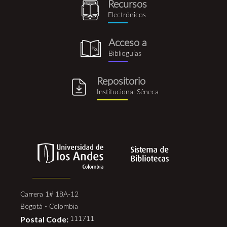
Recursos
recursos_electronicos.png
Electrónicos
Acceso a
biblioguia.png
Biblioguías
Repositorio
repositorio_institucional_se
Institucional Séneca
Carrera 1# 18A-12
Bogotá - Colombia
Postal Code:
111711