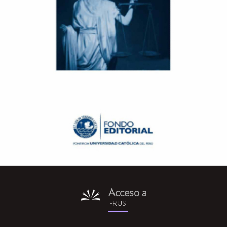
Acceso a
i-
i-RUS
rus.png