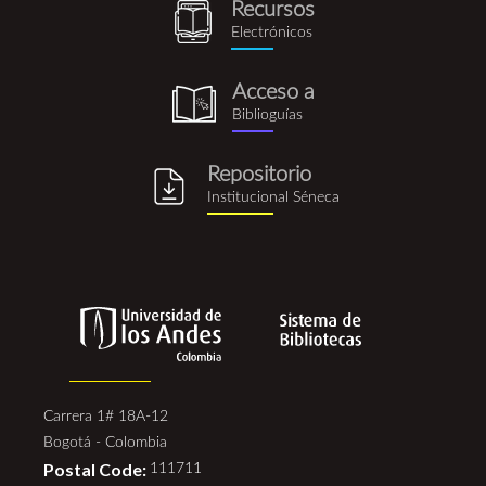
Recursos
recursos_electronicos.png
Electrónicos
Acceso a
biblioguia.png
Biblioguías
Repositorio
repositorio_institucional_se
Institucional Séneca
Carrera 1# 18A-12
Bogotá - Colombia
Postal Code:
111711