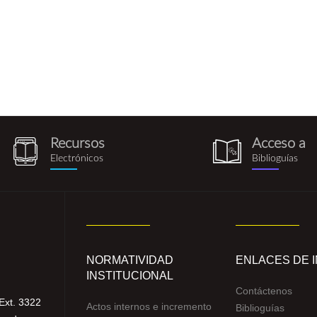
Recursos
Acceso a
recursos_electronicos.png
biblioguia.pn
Electrónicos
Biblioguías
NORMATIVIDAD
ENLACES DE 
INSTITUCIONAL
Contáctenos
Ext. 3322
Actos internos e incremento
Biblioguías