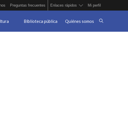
nos
Preguntas frecuentes
Enlaces rápidos
Mi perfil
ltura
Biblioteca pública
Quiénes somos