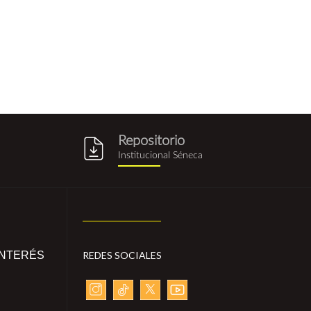
Repositorio
g
repositorio_institucional_sene
Institucional Séneca
INTERÉS
REDES SOCIALES