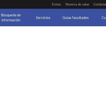
Extras:
Reserva de salas
Contácta
Búsqueda de
Servicios
Guías facultades
Cu
información