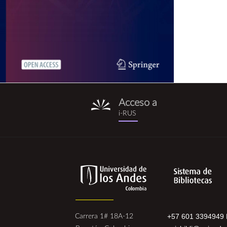
Acceso a
i-
i-RUS
rus.png
+57 601 3394949 
Carrera 1# 18A-12