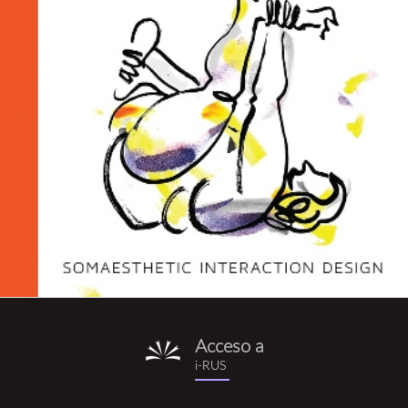
Acceso a
i-
i-RUS
rus.png