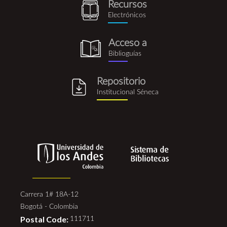
Recursos
recursos_electronicos.png
Electrónicos
Acceso a
biblioguia.png
Biblioguías
Repositorio
repositorio_institucional_se
Institucional Séneca
Carrera 1# 18A-12
Bogotá - Colombia
Postal Code:
111711