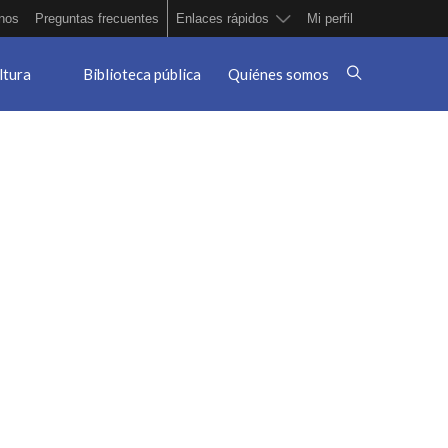
nos
Preguntas frecuentes
Enlaces rápidos
Mi perfil
ltura
Biblioteca pública
Quiénes somos