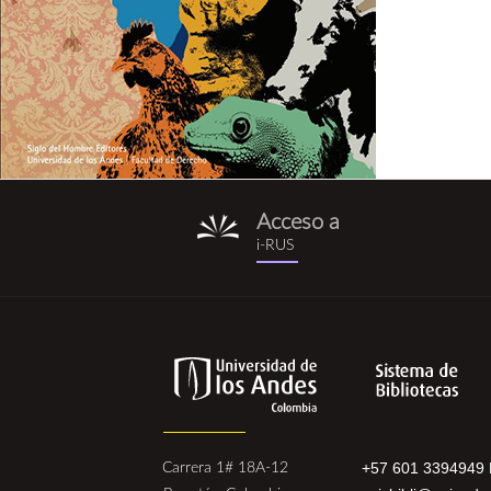
Acceso a
i-
i-RUS
rus.png
+57 601 3394949 
Carrera 1# 18A-12