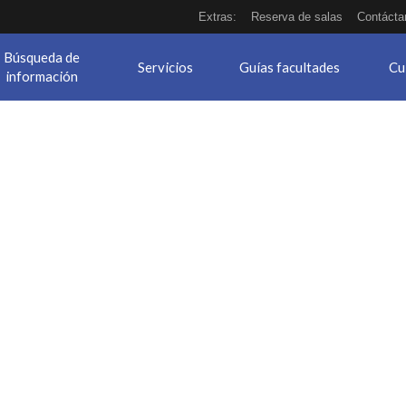
Extras:
Reserva de salas
Contácta
Búsqueda de
Servicios
Guías facultades
Cu
información