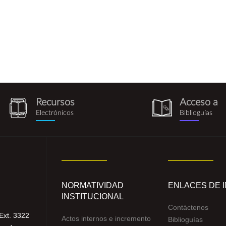
Recursos
Acceso a
recursos_electronicos.png
biblioguia.pn
Electrónicos
Biblioguías
NORMATIVIDAD
ENLACES DE 
INSTITUCIONAL
Contáctenos
Ext. 3322
Actos internos e incremento
Biblioguías