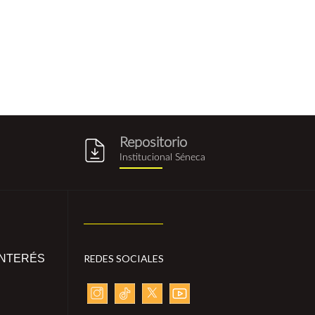
Repositorio
g
repositorio_institucional_sene
Institucional Séneca
INTERÉS
REDES SOCIALES