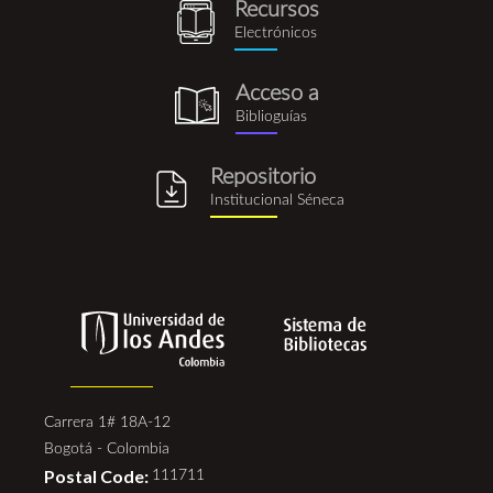
Recursos
recursos_electronicos.png
Electrónicos
Acceso a
biblioguia.png
Biblioguías
Repositorio
repositorio_institucional_se
Institucional Séneca
Carrera 1# 18A-12
Bogotá - Colombia
Postal Code:
111711