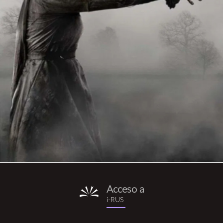
Acceso a
i-
i-RUS
rus.png