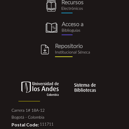
Recursos
recursos_electronicos.png
Electrónicos
Acceso a
biblioguia.png
Biblioguías
Repositorio
repositorio_institucional_se
Institucional Séneca
Carrera 1# 18A-12
Bogotá - Colombia
Postal Code:
111711