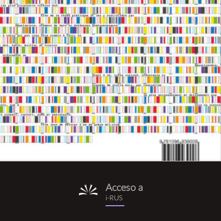
Acceso a
i-
i-RUS
rus.png