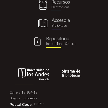
Recursos
recursos_electronicos.png
Electrónicos
Acceso a
biblioguia.png
Biblioguías
Repositorio
repositorio_institucional_se
Institucional Séneca
Carrera 1# 18A-12
Bogotá - Colombia
Postal Code:
111711