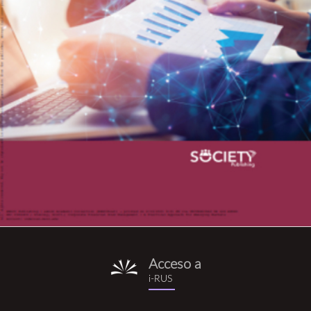
Acceso a
i-
i-RUS
rus.png