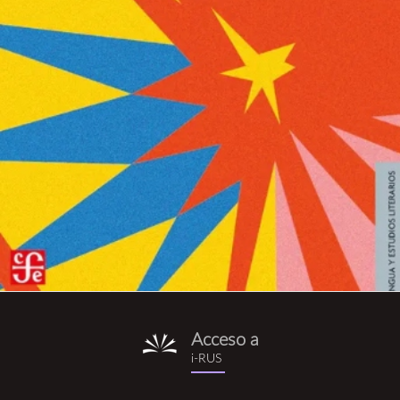
Acceso a
i-
i-RUS
rus.png