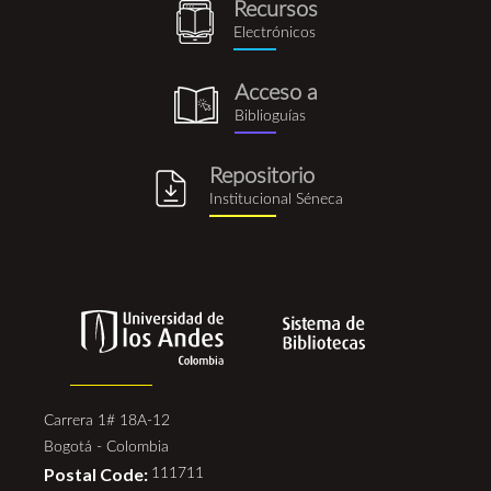
Recursos
recursos_electronicos.png
Electrónicos
Acceso a
biblioguia.png
Biblioguías
Repositorio
repositorio_institucional_se
Institucional Séneca
Carrera 1# 18A-12
Bogotá - Colombia
Postal Code:
111711