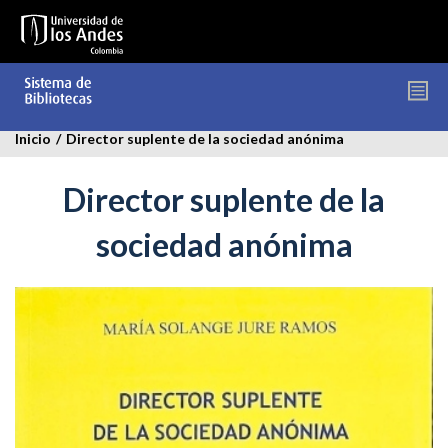
Pasar
al
contenido
principal
Inicio
/
Director suplente de la sociedad anónima
Director suplente de la
sociedad anónima
director_suplente_de_la_sociedad.jpg