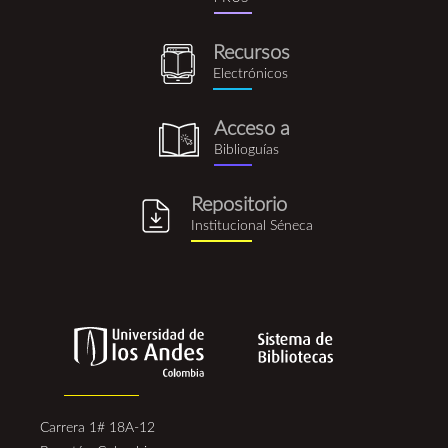
rus.png
Recursos
recursos_electronicos.png
Electrónicos
Acceso a
biblioguia.png
Biblioguías
Repositorio
repositorio_institucional_se
Institucional Séneca
Carrera 1# 18A-12