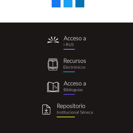
Acceso a
i-
i-RUS
rus.png
Recursos
recursos_electronicos.png
Electrónicos
Acceso a
biblioguia.png
Biblioguías
Repositorio
repositorio_institucional_se
Institucional Séneca