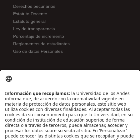
Derechos pecunarios
Estatuto Docente
Estatuto general
Ley de transparencia
Porcentaje de incremento
Reglamentos de estudiantes
Uso de datos Personales
ENLACES DE INTERÉS
Contáctenos
Biblioguías
Preguntas frecuentes
Capacitación
Directrices
Entretenimiento
Compra de libros y material audiovisual