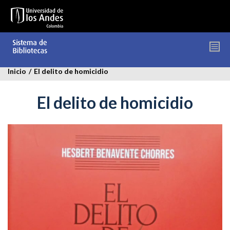
Pasar
al
contenido
principal
Inicio
/
El delito de homicidio
El delito de homicidio
delito-
homicidio.jpg