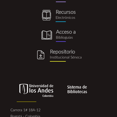
rus.png
Recursos
recursos_electronicos.png
Electrónicos
Acceso a
biblioguia.png
Biblioguías
Repositorio
repositorio_institucional_se
Institucional Séneca
Carrera 1# 18A-12
Bogotá - Colombia