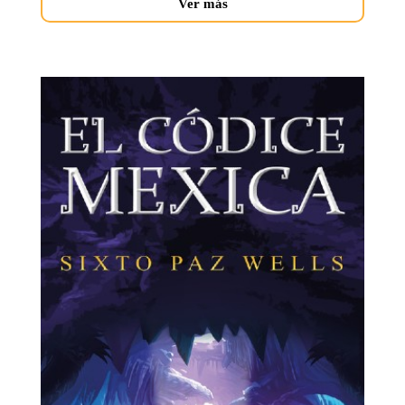
Ver más
codice-
mexica.jpg