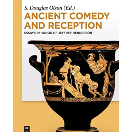
comedy-
and-
reception.jpg