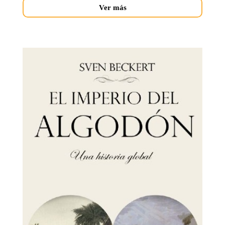
Ver más
imperio-
del-
algodon.jpg