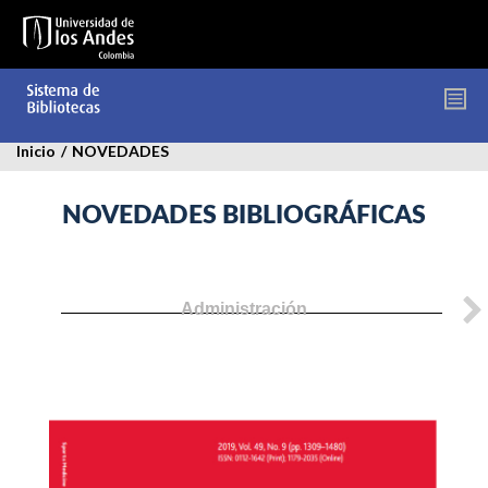
Pasar
al
contenido
principal
Inicio
/
NOVEDADES
NOVEDADES BIBLIOGRÁFICAS
Administración
sports-
medicine.jpg