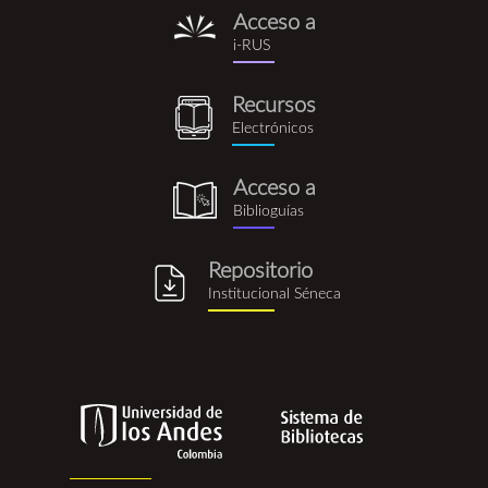
Acceso a
i-
i-RUS
rus.png
Recursos
recursos_electronicos.png
Electrónicos
Acceso a
biblioguia.png
Biblioguías
Repositorio
repositorio_institucional_se
Institucional Séneca