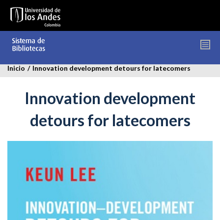
Pasar
al
contenido
principal
Inicio
/
Innovation development detours for latecomers
Innovation development
detours for latecomers
innovation_development.jpg