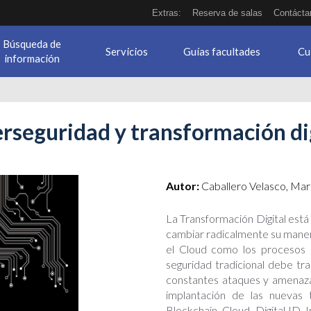
Extras:
Reserva de salas
Contácta
Búsqueda de
Servicios
Guías facultades
Cu
información
rseguridad y transformación di
Autor:
Caballero Velasco, Mar
La Transformación Digital está
cambiar radicalmente su maner
el Cloud como los procesos de
seguridad tradicional debe tr
constantes ataques y amenaza
implantación de las nuevas 
Blockchain, Cloud, Digital ID, I