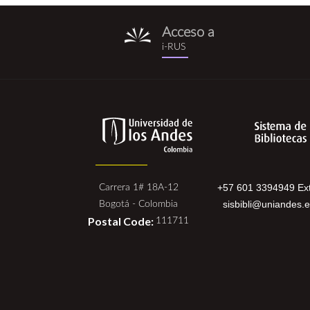
Acceso a
i-
i-RUS
rus.png
+57 601 3394949 Ext
Carrera 1# 18A-12
sisbibli@uniandes.
Bogotá - Colombia
Postal Code:
111711