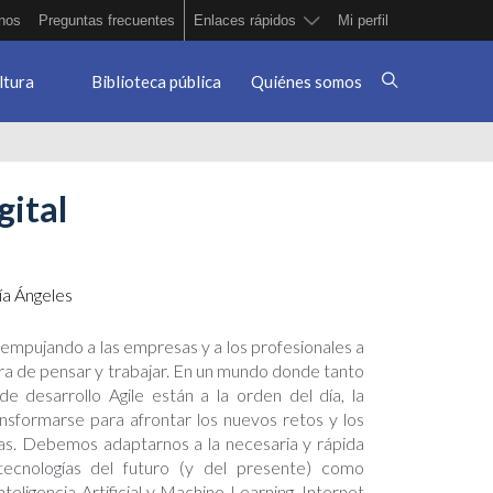
nos
Preguntas frecuentes
Enlaces rápidos
Mi perfil
ltura
Biblioteca pública
Quiénes somos
gital
ía Ángeles
 empujando a las empresas y a los profesionales a
a de pensar y trabajar. En un mundo donde tanto
 desarrollo Agile están a la orden del día, la
ansformarse para afrontar los nuevos retos y los
s. Debemos adaptarnos a la necesaria y rápida
tecnologías del futuro (y del presente) como
nteligencia Artificial y Machine Learning, Internet