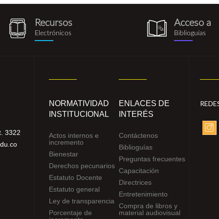
Recursos
Acceso a
recursos_electronicos.png
biblioguia.pn
Electrónicos
Biblioguías
NORMATIVIDAD
ENLACES DE
REDE
INSTITUCIONAL
INTERÉS
. 3322
Actos internos e
Contáctenos
incremento
edu.co
Biblioguías
Bienestar
Preguntas frecuentes
Derechos pecunarios
Capacitación
Estatuto Docente
Directrices
Estatuto general
Entretenimiento
Ley de transparencia
Compra de libros y
Porcentaje de
material audiovisual