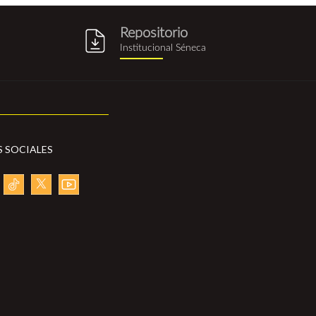
Repositorio
g
repositorio_institucional_sene
Institucional Séneca
S SOCIALES