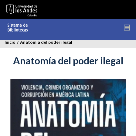
Pasar
al
contenido
principal
Inicio
/
Anatomía del poder ilegal
Anatomía del poder ilegal
anatomia_del_poder.png