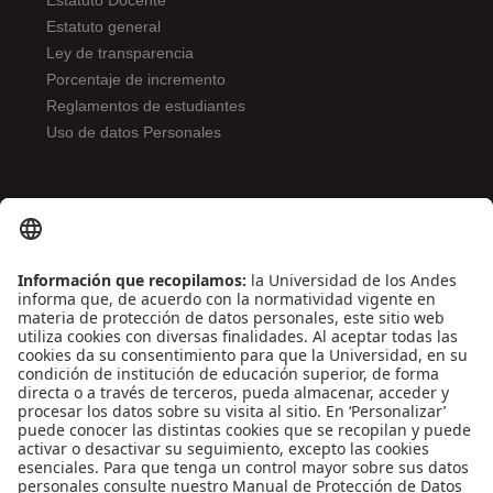
Estatuto Docente
Estatuto general
Ley de transparencia
Porcentaje de incremento
Reglamentos de estudiantes
Uso de datos Personales
ENLACES DE INTERÉS
Contáctenos
Biblioguías
Preguntas frecuentes
Capacitación
Directrices
Entretenimiento
Compra de libros y material audiovisual