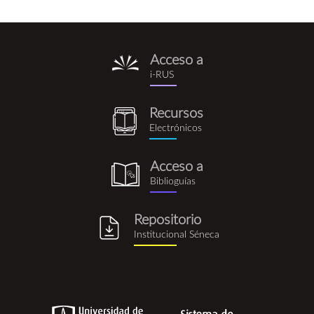
Acceso a
i-
i-RUS
rus.png
Recursos
recursos_electronicos.png
Electrónicos
Acceso a
biblioguia.png
Biblioguías
Repositorio
repositorio_institucional_se
Institucional Séneca